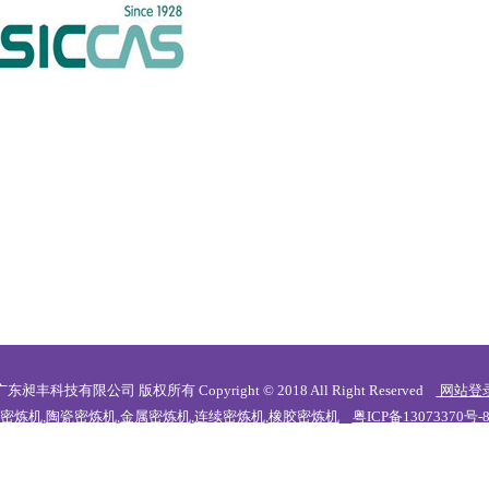
广东昶丰科技有限公司 版权所有 Copyright © 2018 All Right Reserved
网站登
密炼机
,
陶瓷密炼机
,
金属密炼机
,
连续密炼机
,
橡胶密炼机
粤ICP备13073370号-
景盟工业区1号 电话：0769-81523338 传真：0769-85905235 手机：138 