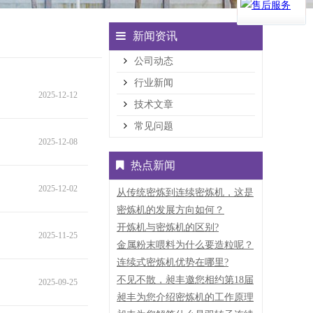
新闻资讯
公司动态
行业新闻
2025-12-12
技术文章
常见问题
2025-12-08
热点新闻
2025-12-02
从传统密炼到连续密炼机，这是
一场迎合环保的“革命”
密炼机的发展方向如何？
开炼机与密炼机的区别?
2025-11-25
金属粉末喂料为什么要造粒呢？
连续式密炼机优势在哪里?
不见不散，昶丰邀您相约第18届
2025-09-25
中国国际橡胶技术展览会
昶丰为您介绍密炼机的工作原理