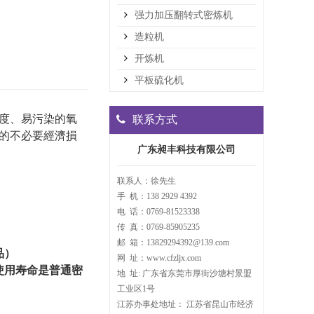
强力加压翻转式密炼机
造粒机
开炼机
平板硫化机
度、易污染的氧
联系方式
的不必要經濟損
广东昶丰科技有限公司
联系人：徐先生
手 机：138 2929 4392
电 话：0769-81523338
传 真：0769-85905235
邮 箱：13829294392@139.com
品）
网 址：www.cfzljx.com
使用寿命是普通密
地 址: 广东省东莞市厚街沙塘村景盟
工业区1号
江苏办事处地址： 江苏省昆山市经济