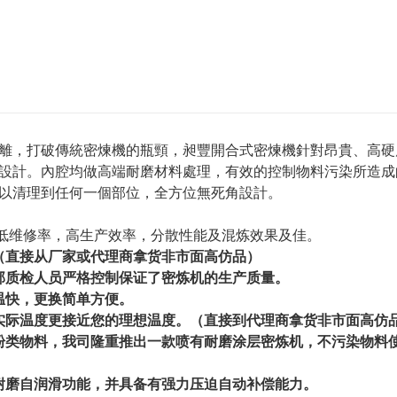
離，打破傳統密煉機的瓶頸，昶豐開合式密煉機針對昂貴、高硬
設計。內腔均做高端耐磨材料處理，有效的控制物料污染所造成
以清理到任何一個部位，全方位無死角設計。
低维修率，高生产效率，分散性能及混炼效果及佳。
（
直接从厂家或代理商拿货非市面高仿品）
部质检人员严格控制保证了密炼机的
生产质量。
温快，更换简单
方便。
实际温度更接近您的理想温度。（
直接到代理商拿货非市面高仿
粉类物料，我司隆重推出一款喷有耐磨涂层密炼机，不污染物料
耐磨自润滑功能，并具备有强力压迫自动补偿能力。