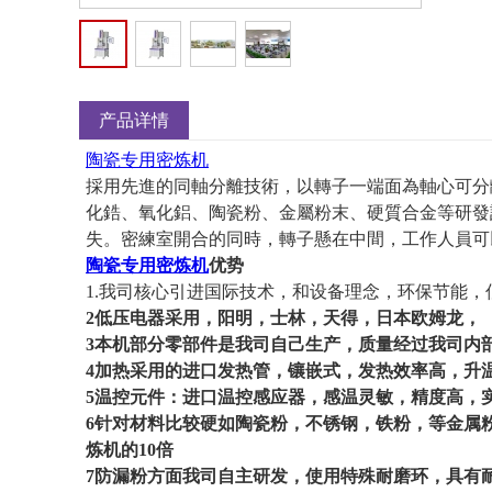
产品详情
陶瓷专用密炼机
採用先進的同軸分離技術，以轉子一端面為軸心可分
化鋯、氧化鋁、陶瓷粉、金屬粉末、硬質合金等研發
失。密練室開合的同時，轉子懸在中間，工作人員可
陶瓷专用密炼机
优势
1.
我司核心引进
国际技术，和设备理念，环保节能，
2
低压电器采用，阳明，士林，天得，日本欧姆龙，
3
本机部分零部件是我司自己生产，质量经过我司内
4
加热采用的进口发热管，镶嵌式，发热效率高，升
5
温控元件：进口温控感应器，感温灵敏，精度高，
6
针对材料比较硬如陶瓷粉，不锈钢，铁粉，等金属
炼机的
10
倍
7
防漏粉方面我司自主研发，使用特殊耐磨环，具有