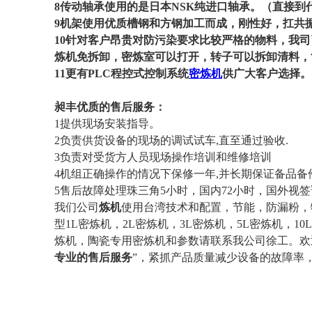
8
传动轴承使用的是日本
NSK
纯进口轴承。（
直接到
9
机架使用优质槽钢和方钢加工而成，刚性好，扛共
10针对客户昂贵对防污染要求比较严格的物料，我
炼机免拆卸，密炼室可以打开，转子可以拆卸清料，
11
更有
PLC
程控式控制系统
密炼机
供广大客户选择。
昶丰优质的
售后服务：
1
提供现场安装指导。
2
负责供货设备的现场的调试试车
,
直至通过验收
.
3
负责对受货方人员现场操作培训和维修培训
4
机组正确操作的情况下保修一年
,
并长期保证备品备
5
售后故障处理珠三角
5
小时，国内
72
小时，国外视签
我们公司
炼机
使用台湾技术和配置，节能，防漏粉，
型
1L密炼机，2L密炼机，3L密炼机，5L密炼机，10L
炼机，陶瓷专用密炼机和参数请联系我公司徐工。欢
专业的售后服务
”
，紧抓产品质量减少设备的故障率