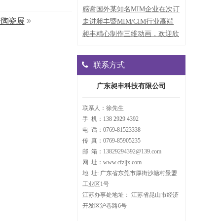
属粉末造粒机到江苏客户
感谢国外某知名MIM企业在次订
进陶瓷展
购我司5LMIM专用密炼机
走进昶丰暨MIM/CIM行业高端
交流会
昶丰精心制作三维动画，欢迎欣
赏！
联系方式
广东昶丰科技有限公司
联系人：徐先生
手 机：138 2929 4392
电 话：0769-81523338
传 真：0769-85905235
邮 箱：13829294392@139.com
网 址：www.cfzljx.com
地 址: 广东省东莞市厚街沙塘村景盟
工业区1号
江苏办事处地址： 江苏省昆山市经济
开发区沪巷路6号