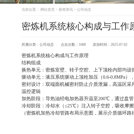
当前位置：
网站首页
>
新闻资讯
>
公司动态
密炼机系统核心构成与工作原
所属分类：
公司动态
点击次数：
1088
添加时间：
2025-07-02
密炼机系统核心构成与工作原理‌
‌结构组成‌
‌换热单元‌：密炼室壁、转子空腔、上下顶栓内部均设
‌驱动单元‌：液压系统驱动上顶栓加压（0.6-0.8MP
‌密封设计‌：双端面机械密封防止介质泄漏，高温区采
‌温控逻辑‌
‌加热阶段‌：导热油经电加热器升温至200℃，通过盘管
‌冷却阶段‌：冷却水（≤25℃）注入转子空腔，吸收摩
（密炼机加热冷却管路布局示意图，展示介质循环路