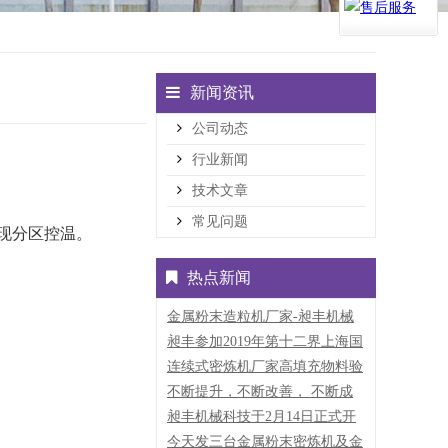
新闻资讯
公司动态
行业新闻
技术文章
常见问题
现分区控温‌。
热点新闻
金属粉末造粒机厂家-昶丰机械
文化建设
昶丰参加2019年第十二界上海国
际粉末冶金、硬质合金与先进陶
连续式密炼机厂家高填充物料验
瓷展
机现场
不断提升，不断改善， 不断成
长，脚踏实地， 不忘初心，砥
昶丰机械科技于2月14日正式开
砺前行。
工大吉
今天发三台金属粉末密炼机及金