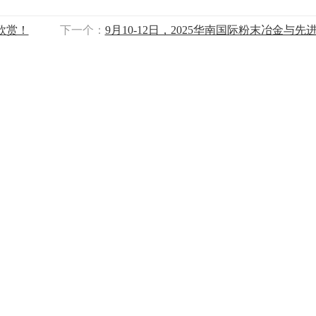
欣赏！
下一个：
9月10-12日，2025华南国际粉末冶金与先